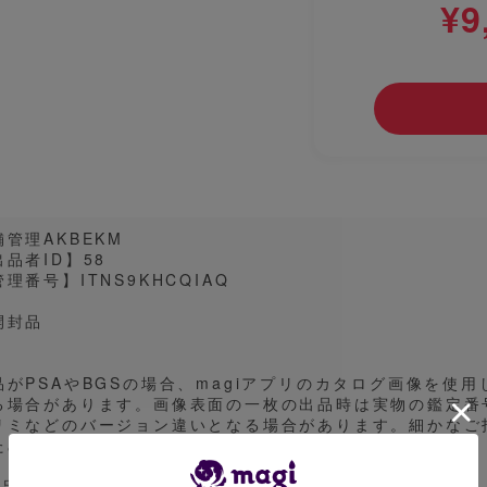
¥9
舗管理AKBEKM
出品者ID】58
理番号】ITNS9KHCQIAQ
開封品
品がPSAやBGSの場合、magiアプリのカタログ画像を使
る場合があります。画像表面の一枚の出品時は実物の鑑定番号
リミなどのバージョン違いとなる場合があります。細かなご
ため予めご了承ください。
商品の状態や取引の進め方に関して質問等がございましたら