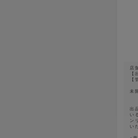
店
【
【管
未
出
い
ン
い
※