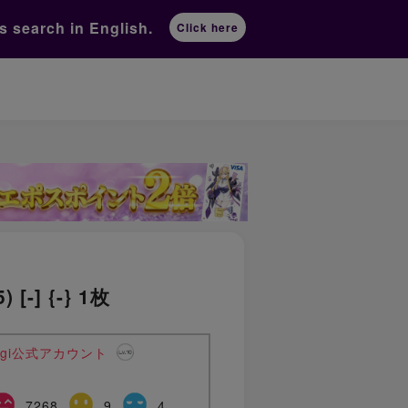
ts
search in English.
Click here
-] {-} 1枚
agi公式アカウント
7268
9
4