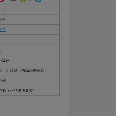
レカ
戯王
戯王
枚
古
料込み
定・その他（商品説明参照）
京都
の他（商品説明参照)