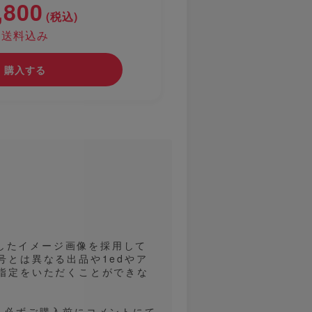
,800
(税込)
送料込み
購入する
用したイメージ画像を採用して
とは異なる出品や1edやア
指定をいただくことができな
、必ずご購入前にコメントにて