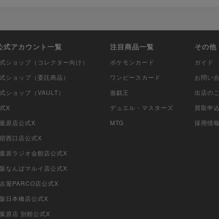
i公式アカウント一覧
注目商品一覧
その他
i公式ショップ（コレクター向け）
ポケモンカード
ガイド
i公式ショップ（委託商品）
ワンピースカード
お問い
公式ショップ（VAULT）
遊戯王
出店の
公式X
デュエル・マスターズ
買取申
秋葉原店公式X
MTG
採用情
新宿西口店公式X
i秋葉原ラジオ会館店公式X
i大阪なんばマルイ店公式X
名古屋PARCO店公式X
大阪日本橋店公式X
秋葉原店 別館公式X