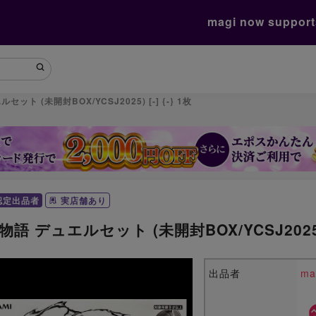
magi now suppor
ット (未開封BOX/YCSJ2025) [-] {-} 1枚
認定出品者
実店舗あり
語 デュエルセット (未開封BOX/YCSJ2025) [
出品者
m