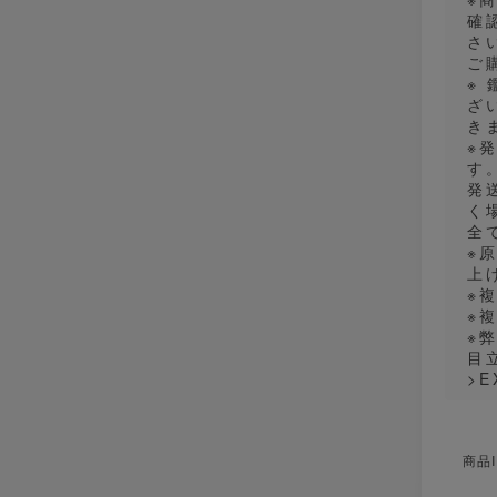
確
さ
ご
※
ざ
き
※
す
発
く
全
※
上
※
※
※
目
>E
商品I