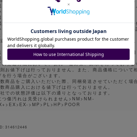
認をお願い致します。（より詳細な画像をお求めの際は、コ
い）
購入後の質問にはお答えできない場合がございます。
 鑑定品についてはグレードに問わず白欠けや汚れ、ケース
います。状態基準内と判断された商品につきまして、状態の
ますので、ご理解の上ご購入ください。
発送方法はゆうパケット、ゆうパック、一般書留、ネコポス
。基本的に発送方法の指定は対応しておりません。
送目安は7〜9日になっておりますが、業務の都合上、発送
場合がございます。
ての発送方法において、折れ・傷対策、防水を行っておりま
原則お値下げは行っておりません。また、商品価格について
げを行う場合がございます。
複数商品をご購入いただいた際、同梱発送させていただく場
複数商品購入における値下げは行っておりません。
弊社での状態評価は以下の通りとなっております。
立つ傷汚れは見受けられません>NM>NM-
X+>EX>EX->MP>PL>HP>POOR
D: 314612446