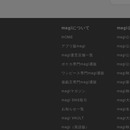
magiについて
mag
HOME
mag
アプリ版magi
mag
magi運営店舗一覧
magi
ポケカ専門magi通販
magi
ワンピース専門magi通販
magi
遊戯王専門magi通販
magi
magiマガジン
mag
magi SNS取引
mag
お知らせ一覧
magi
magi VAULT
magi
magi（英語版）
magi