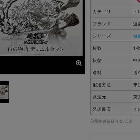
カテゴリ
ト
ブランド
遊
シリーズ
遊
枚数
1
状態
中
送料
送
配送方法
未
発送元
東
発送目安
そ
最終更新日時:29日前