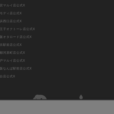
大宮マルイ店公式X
柏モディ店公式X
横浜西口店公式X
i八王子オクトーレ店公式X
i大阪オタロード店公式X
東京駅前店公式X
京都河原町店公式X
神戸マルイ店公式X
i大阪なんば駅前店公式X
仙台店公式X