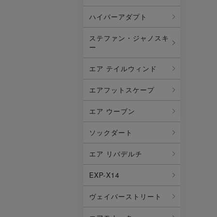
ハイパーアダプト
ステファン・ジャノスキ
ー
エア テイルウィンド
エアフットスケープ
エア ウーブン
ソックダート
エア リバデルチ
EXP-X14
ヴェイパーストリート