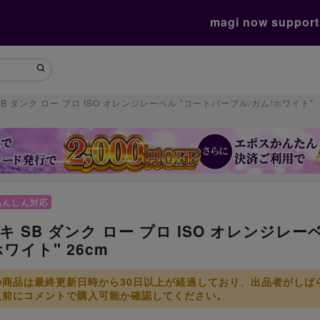
magi now suppor
SB ダンク ロー プロ ISO オレンジレーベル "コートパープル/ガム/ホワイト"
あんしん対応
キ SB ダンク ロー プロ ISO オレンジレー
ホワイト" 26cm
の商品は最終更新日時から30日以上が経過しており、出品者がしば
入前にコメントで購入可能か確認してください。