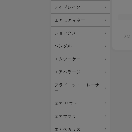
デイブレイク
エアモアマネー
ショックス
商品I
バンダル
エムツーケー
エアバラージ
フライニット トレーナ
ー
エア リフト
エアフマラ
エアペガサス