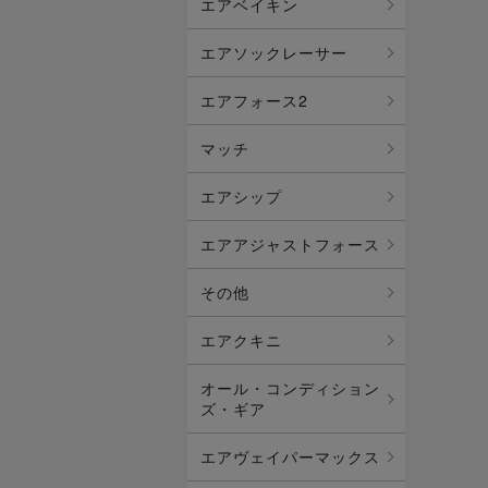
エアベイキン
エアソックレーサー
エアフォース2
マッチ
エアシップ
エアアジャストフォース
その他
エアクキニ
オール・コンディション
ズ・ギア
エアヴェイパーマックス