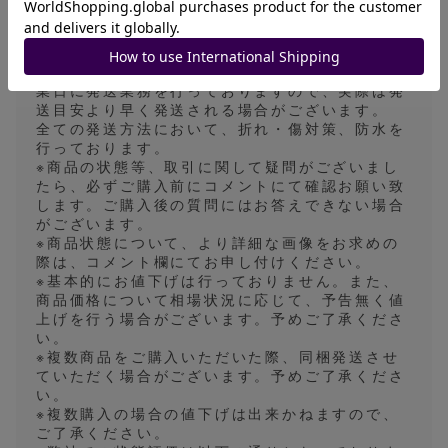
ク、一般書留のいずれかで行います。基本的には
発送方法の指定は対応しておりませんので、あら
かじめご了承ください。
発送目安は5〜7日になっておりますが、平日の営
業日に発送業務を行っておりますので、実際は発
送目安より早く発送される場合がございます。
全ての発送方法において、折れ・傷対策、防水を
行っております。
※商品の状態等、取引に関して疑問がございまし
たら、必ずご購入前にコメントにて確認お願い致
します。ご購入後の質問にはお答えできない場合
がございます。
※商品状態について、より詳細な画像をお求めの
際は、コメント欄にてお申し付けください。
※基本的にお値下げは行っておりません。また、
商品価格について相場状況に応じて、予告無く値
上げを行う場合がございます。予めご了承くださ
い。
※複数商品をご購入いただいた際、同梱発送させ
ていただく場合がございます。予めご了承くださ
い。
※複数購入の場合の値下げは出来かねますので、
ご了承ください。