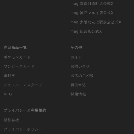
magi京都河原町店公式X
バトルスピリッツ
magi神戸マルイ店公式X
WIXOSS
magi大阪なんば駅前店公式X
magi仙台店公式X
WCCF
ムシキング
注目商品一覧
その他
ポケモンカード
ガイド
ドラゴンボールヒーローズ
ワンピースカード
お問い合せ
バディファイト
遊戯王
出店のご相談
Z/X（ゼクス）
デュエル・マスターズ
買取申込
MTG
採用情報
スポーツ
プライバシーと利用規約
アイカツ
運営会社
アクエリアンエイジ
プライバシーポリシー