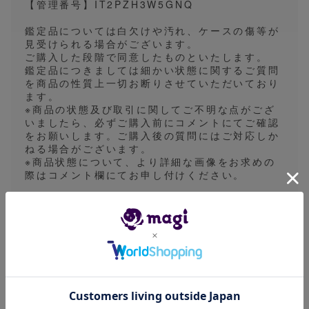
【管理番号】IT2PZH3W5GNQ
鑑定品については白欠けや汚れ、ケースの傷等が
見受けられる場合がございます。
ご購入した段階で同意したものといたします。
鑑定品につきましては細かい状態に関するご質問
を商品の性質上一切お断りさせていただいており
ます。
※商品の状態及び取引に関してご不明な点がござ
いましたら、必ずご購入前にコメントにてご確認
をお願いします。ご購入後の質問にはご対応しか
ねる場合がございます。
※商品状態について、より詳細な画像をお求めの
際はコメント欄にてお申し付けください。
出品がPSAやBGSの場合、magiアプリのカタロ
グ画像を使用したイメージ画像を採用している場
合があります。画像表面の一枚の出品時は実物の
鑑定番号とは異なる出品や1edやアンリミなどの
バージョン違いとなる場合があります。細かなご
指定をいただくことができないため予めご了承く
ださい。
※発送方法は普通郵便、ゆうパケット、ゆうパッ