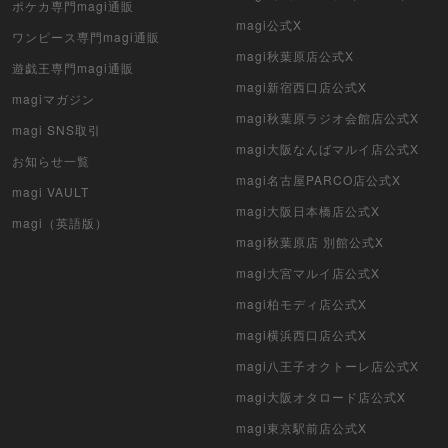
ポケカ専門magi通販
magi公式X
クリプトスペルズ
ワンピース専門magi通販
magi秋葉原店公式X
遊戯王専門magi通販
マイクリプトヒーローズ
magi新宿西口店公式X
magiマガジン
遊戯王初期
magi秋葉原ラジオ会館店公式X
magi SNS取引
magi大阪なんばマルイ店公式X
デュエマクラシック
お知らせ一覧
magi名古屋PARCO店公式X
magi VAULT
旧枠デュエマ
magi大阪日本橋店公式X
magi（英語版）
magi秋葉原店 別館公式X
デュエマ海外版
magi大宮マルイ店公式X
ポケモンカード旧裏
magi柏モディ店公式X
ポケモンカード海外版
magi横浜西口店公式X
magi八王子オクトーレ店公式X
遊戯王海外版
magi大阪オタロード店公式X
カードファイト!! ヴァンガード
magi東京駅前店公式X