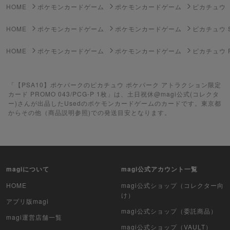
HOME
ポケモンカードゲーム
ポケモンカードゲーム
ピカチュウ
ポケモンカードゲーム
HOME
ポケモンカードゲーム
ポケモンカードゲーム
ピカチュウ 
遊戯王
HOME
ポケモンカードゲーム
ポケモンカードゲーム
ピカチュウ 
遊戯王ラッシュデュエル
「【PSA10】ポケパークのピカチュウ ポケパーク アトラクション限定
ポケカ（未開封BOX）
カード PROMO 043/PCG-P 1枚」は、土日祝休@magi公式(コレクタ
ー)さんが出品したUsedのポケモンカードゲームのカードです。東京都
遊戯王（未開封BOX）
からその他（商品説明参照)での発送目安となります。
ポケカ（未開封パック）
遊戯王（未開封パック）
magiについて
magi公式アカウント一覧
デュエル・マスターズ
HOME
magi公式ショップ（コレクター向
け）
マジック：ザ・ギャザリング
アプリ版magi
magi公式ショップ（委託商品）
magi運営店舗一覧
ヴァイスシュヴァルツ
magi公式ショップ（VAULT）