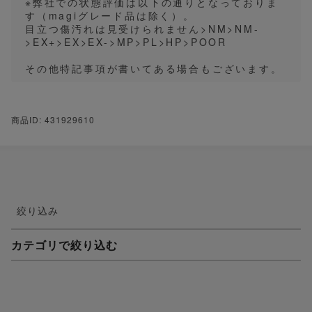
※弊社での状態評価は以下の通りとなっておりま
す（magiグレード品は除く）。
目立つ傷汚れは見受けられません>NM>NM-
>EX+>EX>EX->MP>PL>HP>POOR
その他特記事項が書いてある場合もございます。
商品ID: 431929610
絞り込み
カテゴリで絞り込む
妖怪ウォッチTCG・妖怪メダル
ゲーム機・ゲームソフト