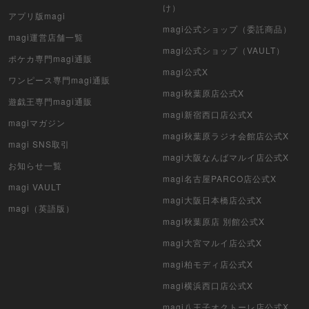
け）
アプリ版magi
遊戯王（未開封パック）
magi公式ショップ（委託商品）
magi運営店舗一覧
magi公式ショップ（VAULT）
デュエル・マスターズ
ポケカ専門magi通販
magi公式X
ワンピース専門magi通販
マジック：ザ・ギャザリング
magi秋葉原店公式X
遊戯王専門magi通販
ヴァイスシュヴァルツ
magi新宿西口店公式X
magiマガジン
magi秋葉原ラジオ会館店公式X
magi SNS取引
クリプトスペルズ
magi大阪なんばマルイ店公式X
お知らせ一覧
マイクリプトヒーローズ
magi名古屋PARCO店公式X
magi VAULT
magi大阪日本橋店公式X
遊戯王初期
magi（英語版）
magi秋葉原店 別館公式X
デュエマクラシック
magi大宮マルイ店公式X
magi柏モディ店公式X
旧枠デュエマ
magi横浜西口店公式X
デュエマ海外版
magi八王子オクトーレ店公式X