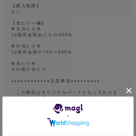
【購入制限】
なし
【当たり一欄】
🎯大当たり🎯
1p販売金額あたりの300%
🎯中当たり🎯
1p販売金額の150〜200%
🎯当たり🎯
その他小当たり
※※※※※※※※※※※※注意事項※※※※※※※※※
・この商品はオリジナルパックとなっておりま
す。商品の性質上、当たり外れが存在しますの
で、返品、交換は受け付けておりません。ご理解
の上ご購入ください。
・商品の中身(カード名含む)を評価にて記載する
ことは他のお客様へのご迷惑となる為ご遠慮くだ
さい。完売後であれば問題ありません。