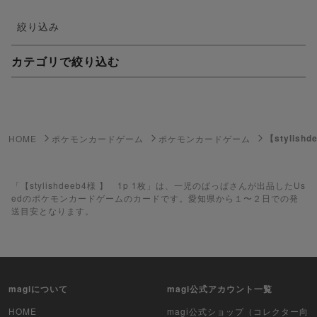
絞り込み
カテゴリで絞り込む
妖怪ウォッチTCG・妖怪メダル
ゲーム機・ゲームソフト
【stylish
HOME
ポケモンカードゲーム
ポケモンカードゲーム
ポケモンカードゲーム
遊戯王
「【stylishdeeb4様 】 1p 1枚」は、一児のぱっぱさんが出品したUs
edのポケモンカードゲームのカードです。愛知県から１〜２日での発
送目安となります。
遊戯王ラッシュデュエル
ポケカ（未開封BOX）
遊戯王（未開封BOX）
magiについて
magi公式アカウント一覧
ポケカ（未開封パック）
HOME
magi公式ショップ（コレクター向