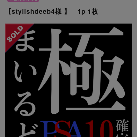
【stylishdeeb4様 】 1p 1枚