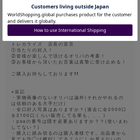
・カードの相場はネット通販、参考がない場合は
フリマアプリ(売れている値段)を参考にさせて頂
いております。
※※※※※※※※※※※※※※※※※※※※※※※※※※※
トレカライズ 店長の宣言
①当たりの封入！
②皆様が楽しんで頂けるオリパの考案！
③お客様から頂いたお言葉は真摯に受け止める！
ご購入お待ちしております❗️❗️
※追記
・実物画像のないオリパは論外(それがやれるの
は信頼のある大手だけ)
・全口封入写真はありますか？(過去に全2000口
を2100口くらい販売してる輩も、、、)
・psaの番号は隠す必要ありますか？？(使いまわ
してない？)
・購入に踏み切るのは購入者様です。出品者から
見ても詐◯は横行してるようにしか見えないの