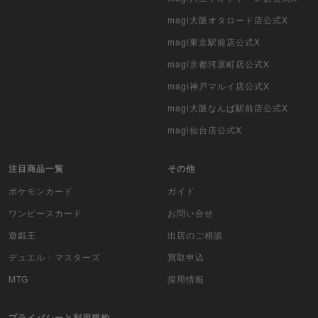
ポケモンカード旧裏
magi大阪オタロード店公式X
magi東京駅前店公式X
ポケモンカード海外版
magi京都河原町店公式X
遊戯王海外版
magi神戸マルイ店公式X
magi大阪なんば駅前店公式X
カードファイト!! ヴァンガード
magi仙台店公式X
バトルスピリッツ
注目商品一覧
その他
WIXOSS
ポケモンカード
ガイド
WCCF
ワンピースカード
お問い合せ
遊戯王
出店のご相談
ムシキング
デュエル・マスターズ
買取申込
ドラゴンボールヒーローズ
MTG
採用情報
バディファイト
プライバシーと利用規約