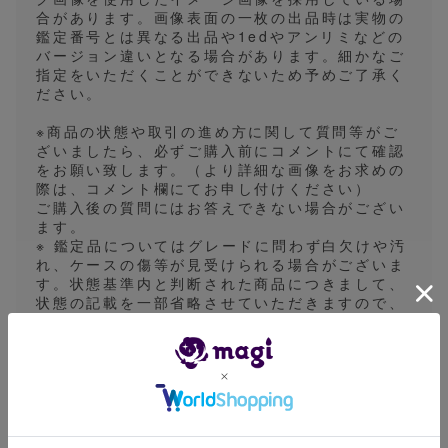
合があります。画像表面の一枚の出品時は実物の
鑑定番号とは異なる出品や1edやアンリミなどの
バージョン違いとなる場合があります。細かなご
指定をいただくことができないため予めご了承く
ださい。
※商品の状態や取引の進め方に関して質問等がご
ざいましたら、必ずご購入前にコメントにて確認
をお願い致します。（より詳細な画像をお求めの
際は、コメント欄にてお申し付けください）
ご購入後の質問にはお答えできない場合がござい
ます。
※ 鑑定品についてはグレードに問わず白欠けや汚
れ、ケースの傷等が見受けられる場合がございま
す。状態基準内と判断された商品につきまして、
状態の記載を一部省略させていただきますので、
ご理解の上ご購入ください。
※発送方法はゆうパケット、ゆうパック、一般書
留、ネコポス、宅急便のいずれかで行います。基
本的に発送方法の指定は対応しておりません。
発送目安は5〜7日になっておりますが、業務の都
合上、発送目安より早く発送させていただく場合
がございます。