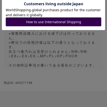
全ての発送方法において、折れ・傷対策、防水を
行っております。
※原則お値下げは行っておりません。また、商品
価格について相場状況に応じて、予告無く値上げ
を行う場合がございます。
※複数商品をご購入いただいた際、同梱発送させ
ていただく場合がございます。
※複数商品購入における値下げは行っておりませ
ん。
※弊社での状態評価は以下の通りとなっておりま
す。
目立つ傷汚れは見受けられません>NM>NM-
>EX+>EX>EX->MP>PL>HP>POOR
その他特記事項が書いてある場合がございます。
商品ID: 463271798