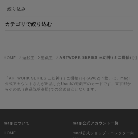
絞り込み
カテゴリで絞り込む
妖怪ウォッチTCG・妖怪メダル
ゲーム機・ゲームソフト
ARTWORK SERIES 三幻神 (ミニ掛軸) [-] 
HOME
遊戯王
遊戯王
ポケモンカードゲーム
遊戯王
「ARTWORK SERIES 三幻神 (ミニ掛軸) [-] {AW02} 1枚」は、magi
公式アカウントさんが出品したUsedの遊戯王のカードです。東京都か
らその他（商品説明参照)での発送目安となります。
遊戯王ラッシュデュエル
ポケカ（未開封BOX）
遊戯王（未開封BOX）
magiについて
magi公式アカウント一覧
ポケカ（未開封パック）
HOME
magi公式ショップ（コレクター向