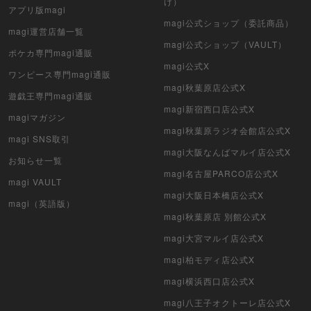
け）
アプリ版magi
遊戯王（未開封パック）
magi公式ショップ（委託商品）
magi運営店舗一覧
magi公式ショップ（VAULT）
デュエル・マスターズ
ポケカ専門magi通販
magi公式X
ワンピース専門magi通販
マジック：ザ・ギャザリング
magi秋葉原店公式X
遊戯王専門magi通販
ヴァイスシュヴァルツ
magi新宿西口店公式X
magiマガジン
magi秋葉原ラジオ会館店公式X
magi SNS取引
クリプトスペルズ
magi大阪なんばマルイ店公式X
お知らせ一覧
マイクリプトヒーローズ
magi名古屋PARCO店公式X
magi VAULT
magi大阪日本橋店公式X
遊戯王初期
magi（英語版）
magi秋葉原店 別館公式X
デュエマクラシック
magi大宮マルイ店公式X
magi柏モディ店公式X
旧枠デュエマ
magi横浜西口店公式X
デュエマ海外版
magi八王子オクトーレ店公式X