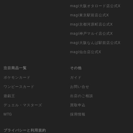
ポケモンカード旧裏
magi大阪オタロード店公式X
magi東京駅前店公式X
ポケモンカード海外版
magi京都河原町店公式X
遊戯王海外版
magi神戸マルイ店公式X
magi大阪なんば駅前店公式X
カードファイト!! ヴァンガード
magi仙台店公式X
バトルスピリッツ
注目商品一覧
その他
WIXOSS
ポケモンカード
ガイド
WCCF
ワンピースカード
お問い合せ
遊戯王
出店のご相談
ムシキング
デュエル・マスターズ
買取申込
ドラゴンボールヒーローズ
MTG
採用情報
バディファイト
プライバシーと利用規約