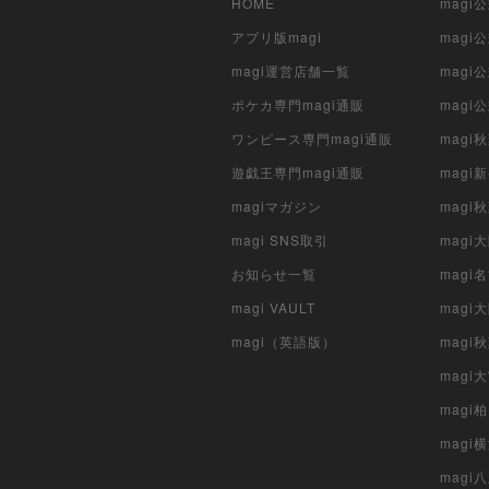
HOME
mag
アプリ版magi
mag
magi運営店舗一覧
magi
ポケカ専門magi通販
magi
ワンピース専門magi通販
magi
遊戯王専門magi通販
magi
magiマガジン
mag
magi SNS取引
mag
お知らせ一覧
magi
magi VAULT
magi
magi（英語版）
magi
magi
magi
magi
mag