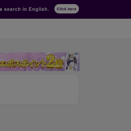
ts
search in English.
Click here