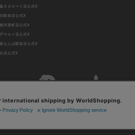
i大阪オタロード店公式X
東京駅前店公式X
京都河原町店公式X
神戸マルイ店公式X
i大阪なんば駅前店公式X
仙台店公式X
古物商許可番号 株式会社ジラフ 東京都公安委員会 第303311606477号
COPYRIGHT © 2019 Jiraffe Inc.