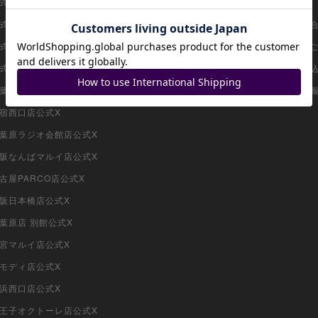
i公式ショップ（コレクター向け）
ポケモンカード
ガイド
i公式ショップ（委託商品）
ワンピースカード
お問い
公式ショップ（VAULT）
遊戯王
出店の
公式X
デュエル・マスターズ
買取申
秋葉原店公式X
MTG
採用情
新宿西口店公式X
i秋葉原ラジオ会館店公式X
i大阪なんばマルイ店公式X
名古屋PARCO店公式X
大阪日本橋店公式X
秋葉原店 別館公式X
大宮マルイ店公式X
柏モディ店公式X
横浜西口店公式X
i八王子オクトーレ店公式X