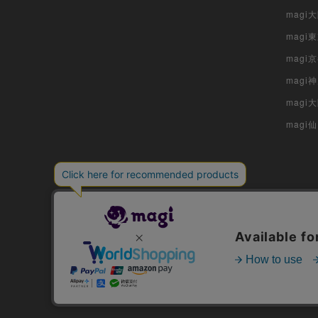
mag
magi
magi
magi
mag
magi