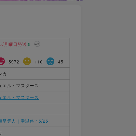
ゥ/月曜日発送
5972
110
45
レカ
ュエル・マスターズ
ュエル・マスターズ
枚
頭星雲人｜零誕祭 15/25
古