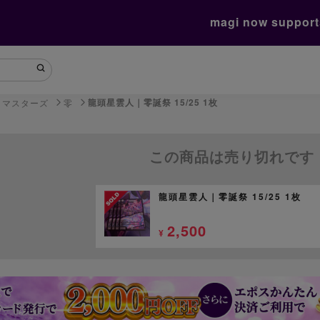
magi now suppor
龍頭星雲人｜零誕祭 15/25 1枚
・マスターズ
零
この商品は売り切れです
龍頭星雲人｜零誕祭 15/25 1枚
2,500
¥