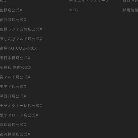
公式X
デュエル・マスターズ
買取申
秋葉原店公式X
MTG
採用情
新宿西口店公式X
i秋葉原ラジオ会館店公式X
i大阪なんばマルイ店公式X
名古屋PARCO店公式X
大阪日本橋店公式X
秋葉原店 別館公式X
大宮マルイ店公式X
柏モディ店公式X
横浜西口店公式X
i八王子オクトーレ店公式X
i大阪オタロード店公式X
東京駅前店公式X
京都河原町店公式X