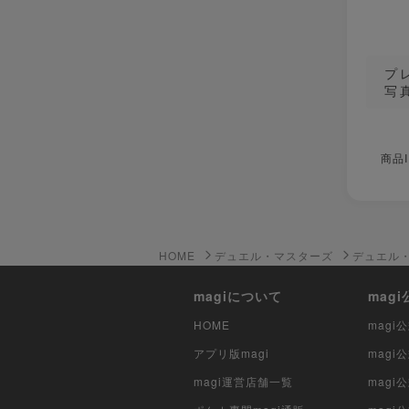
プ
写
商品I
HOME
デュエル・マスターズ
デュエル
magiについて
mag
HOME
mag
アプリ版magi
mag
magi運営店舗一覧
magi