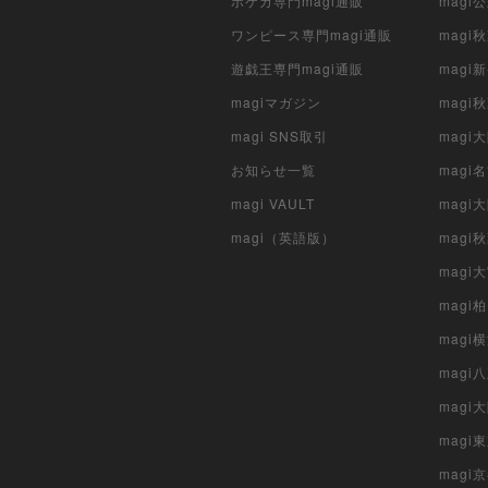
ポケカ専門magi通販
magi
ワンピース専門magi通販
magi
遊戯王専門magi通販
magi
magiマガジン
mag
magi SNS取引
mag
お知らせ一覧
magi
magi VAULT
magi
magi（英語版）
magi
magi
magi
magi
mag
mag
magi
magi