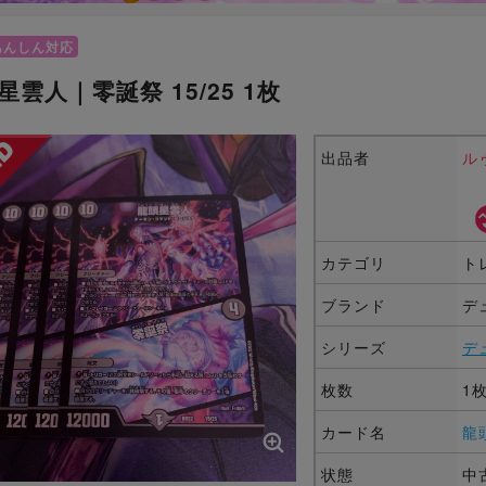
あんしん対応
星雲人｜零誕祭 15/25 1枚
出品者
ル
カテゴリ
ト
ブランド
デ
シリーズ
デ
枚数
1
カード名
龍
状態
中