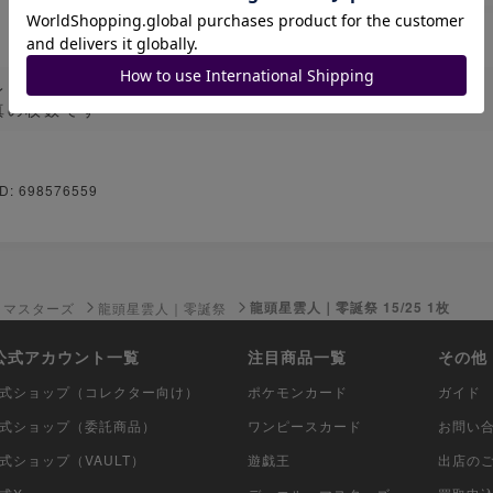
レイ用
真の枚数です
D: 698576559
龍頭星雲人｜零誕祭 15/25 1枚
・マスターズ
龍頭星雲人｜零誕祭
i公式アカウント一覧
注目商品一覧
その他
i公式ショップ（コレクター向け）
ポケモンカード
ガイド
i公式ショップ（委託商品）
ワンピースカード
お問い
公式ショップ（VAULT）
遊戯王
出店の