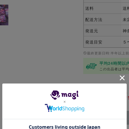
送料
送
配送方法
未
発送元
神
発送目安
５
最終更新日時:半年以上
平均24時間以
この出品者は平均
¥2