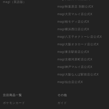
magi（英語版）
magi秋葉原店 別館公式X
デュエマクラシック
magi大宮マルイ店公式X
旧枠デュエマ
magi柏モディ店公式X
デュエマ海外版
magi横浜西口店公式X
magi八王子オクトーレ店公式X
ポケモンカード旧裏
magi大阪オタロード店公式X
ポケモンカード海外版
magi東京駅前店公式X
magi京都河原町店公式X
遊戯王海外版
magi神戸マルイ店公式X
カードファイト!! ヴァンガード
magi大阪なんば駅前店公式X
バトルスピリッツ
magi仙台店公式X
WIXOSS
注目商品一覧
その他
ポケモンカード
ガイド
WCCF