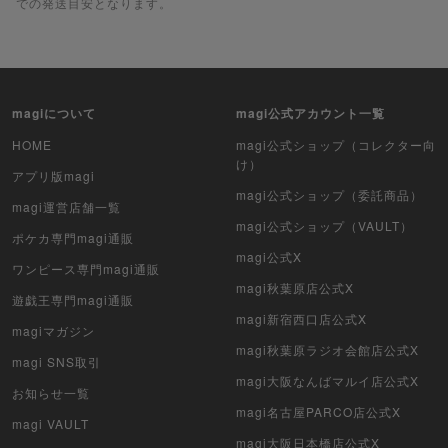
での発送目安となります。
ポケカ（未開封BOX）
遊戯王（未開封BOX）
magiについて
magi公式アカウント一覧
ポケカ（未開封パック）
HOME
magi公式ショップ（コレクター向
け）
遊戯王（未開封パック）
アプリ版magi
magi公式ショップ（委託商品）
magi運営店舗一覧
デュエル・マスターズ
magi公式ショップ（VAULT）
ポケカ専門magi通販
マジック：ザ・ギャザリング
magi公式X
ワンピース専門magi通販
magi秋葉原店公式X
遊戯王専門magi通販
ヴァイスシュヴァルツ
magi新宿西口店公式X
magiマガジン
クリプトスペルズ
magi秋葉原ラジオ会館店公式X
magi SNS取引
magi大阪なんばマルイ店公式X
マイクリプトヒーローズ
お知らせ一覧
magi名古屋PARCO店公式X
magi VAULT
遊戯王初期
magi大阪日本橋店公式X