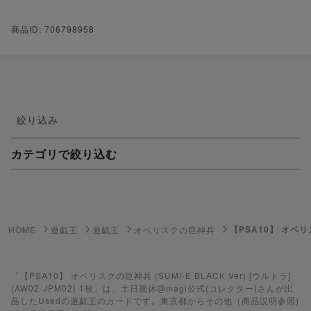
商品ID: 706798958
絞り込み
カテゴリで絞り込む
妖怪ウォッチTCG・妖怪メダル
ゲーム機・ゲームソフト
【PSA10】 オベリスク
HOME
遊戯王
遊戯王
オベリスクの巨神兵
ポケモンカードゲーム
遊戯王
「【PSA10】 オベリスクの巨神兵 (SUMI-E BLACK Ver) [ウルトラ]
{AW02-JPM02} 1枚」は、土日祝休@magi公式(コレクター)さんが出
品したUsedの遊戯王のカードです。東京都からその他（商品説明参照)
遊戯王ラッシュデュエル