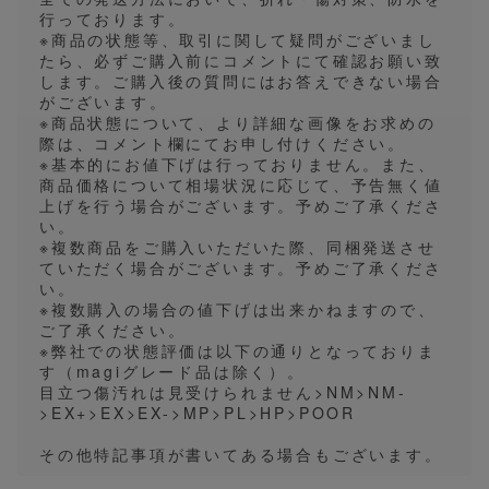
行っております。
※商品の状態等、取引に関して疑問がございまし
たら、必ずご購入前にコメントにて確認お願い致
します。ご購入後の質問にはお答えできない場合
がございます。
※商品状態について、より詳細な画像をお求めの
際は、コメント欄にてお申し付けください。
※基本的にお値下げは行っておりません。また、
商品価格について相場状況に応じて、予告無く値
上げを行う場合がございます。予めご了承くださ
い。
※複数商品をご購入いただいた際、同梱発送させ
ていただく場合がございます。予めご了承くださ
い。
※複数購入の場合の値下げは出来かねますので、
ご了承ください。
※弊社での状態評価は以下の通りとなっておりま
す（magiグレード品は除く）。
目立つ傷汚れは見受けられません>NM>NM-
>EX+>EX>EX->MP>PL>HP>POOR
その他特記事項が書いてある場合もございます。