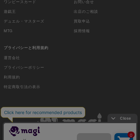
ワンピースカード
お問い合せ
ムシキング
遊戯王
出店のご相談
ドラゴンボールヒーローズ
デュエル・マスターズ
買取申込
MTG
採用情報
バディファイト
プライバシーと利用規約
Z/X（ゼクス）
運営会社
スポーツ
プライバシーポリシー
アイカツ
利用規約
特定商取引法の表示
アクエリアンエイジ
アヴァロンの鍵
アンジュ・ヴィエルジュ
イナズマイレブンTCG・イレブンプレカ