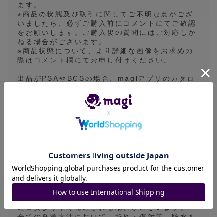
ます。
※商品の状態及び取引に関してご不明な点がござ
いましたら、必ずご購入前にコメントにてご確認
をお願いします。ご購入後の質問にはご対応しか
ねる場合がございます。
※商品状態について、より詳細な画像をお求めの
際はコメント欄にてお申し付けください。
出品がPSAやBGSの場合、magiアプリのカタロ
グ画像を使用したイメージ画像を採用している場
合があります。画像表面の一枚の出品時は実物の
鑑定番号とは異なる出品や1edやアンリミなどの
バージョン違いとなる場合があります。細かなご
指定をいただくことができないため予めご了承く
ださい。
※発送方法は普通郵便、ゆうパケット、ゆうパッ
ク、一般書留のいずれかで行います。基本的には
発送方法の指定は対応しておりませんので、あら
かじめご了承ください。
発送目安は5〜7日になっておりますが、平日の営
業日に発送業務を行っておりますので、実際は発
送目安より早く発送される場合がございます。
全ての発送方法において、折れ・傷対策、防水を