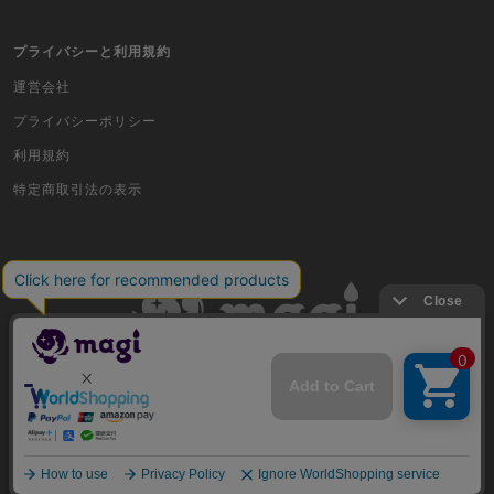
バディファイト
プライバシーと利用規約
Z/X（ゼクス）
運営会社
スポーツ
プライバシーポリシー
アイカツ
利用規約
特定商取引法の表示
アクエリアンエイジ
アヴァロンの鍵
アンジュ・ヴィエルジュ
イナズマイレブンTCG・イレブンプレカ
古物商許可番号 株式会社ジラフ 東京都公安委員会 第303311606477号
ガンバライジング
COPYRIGHT © 2019 Jiraffe Inc.
艦これアーケード
キングオブプロレスリング