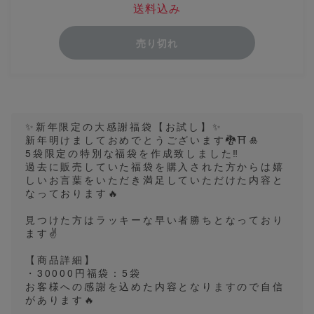
送料込み
売り切れ
✨️新年限定の大感謝福袋【お試し】✨️
新年明けましておめでとうございます🐉⛩️🎍
5袋限定の特別な福袋を作成致しました‼️
過去に販売していた福袋を購入された方からは嬉
しいお言葉をいただき満足していただけた内容と
なっております🔥
見つけた方はラッキーな早い者勝ちとなっており
ます✌️
【商品詳細】
・30000円福袋：5袋
お客様への感謝を込めた内容となりますので自信
があります🔥