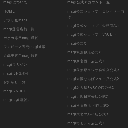
magiについて
magi公式アカウント一覧
ポケカ（未開封パック）
HOME
magi公式ショップ（コレクター向
け）
遊戯王（未開封パック）
アプリ版magi
magi公式ショップ（委託商品）
magi運営店舗一覧
デュエル・マスターズ
magi公式ショップ（VAULT）
ポケカ専門magi通販
マジック：ザ・ギャザリング
magi公式X
ワンピース専門magi通販
magi秋葉原店公式X
遊戯王専門magi通販
ヴァイスシュヴァルツ
magi新宿西口店公式X
magiマガジン
クリプトスペルズ
magi秋葉原ラジオ会館店公式X
magi SNS取引
magi大阪なんばマルイ店公式X
マイクリプトヒーローズ
お知らせ一覧
magi名古屋PARCO店公式X
magi VAULT
遊戯王初期
magi大阪日本橋店公式X
magi（英語版）
magi秋葉原店 別館公式X
デュエマクラシック
magi大宮マルイ店公式X
旧枠デュエマ
magi柏モディ店公式X