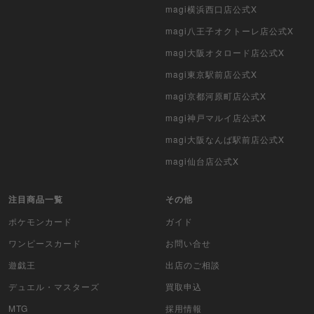
デュエマ海外版
magi横浜西口店公式X
magi八王子オクトーレ店公式X
ポケモンカード旧裏
magi大阪オタロード店公式X
ポケモンカード海外版
magi東京駅前店公式X
magi京都河原町店公式X
遊戯王海外版
magi神戸マルイ店公式X
カードファイト!! ヴァンガード
magi大阪なんば駅前店公式X
バトルスピリッツ
magi仙台店公式X
WIXOSS
注目商品一覧
その他
ポケモンカード
ガイド
WCCF
ワンピースカード
お問い合せ
ムシキング
遊戯王
出店のご相談
ドラゴンボールヒーローズ
デュエル・マスターズ
買取申込
MTG
採用情報