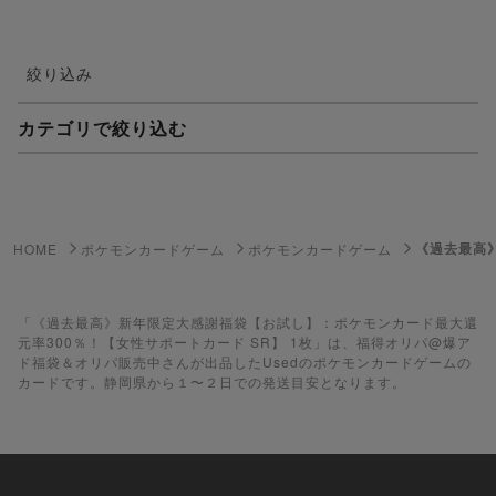
絞り込み
カテゴリで絞り込む
妖怪ウォッチTCG・妖怪メダル
ゲーム機・ゲームソフト
《過去最高
HOME
ポケモンカードゲーム
ポケモンカードゲーム
ポケモンカードゲーム
遊戯王
「《過去最高》新年限定大感謝福袋【お試し】：ポケモンカード最大還
元率300％！【女性サポートカード SR】 1枚」は、福得オリパ@爆ア
ド福袋＆オリパ販売中さんが出品したUsedのポケモンカードゲームの
遊戯王ラッシュデュエル
カードです。静岡県から１〜２日での発送目安となります。
ポケカ（未開封BOX）
遊戯王（未開封BOX）