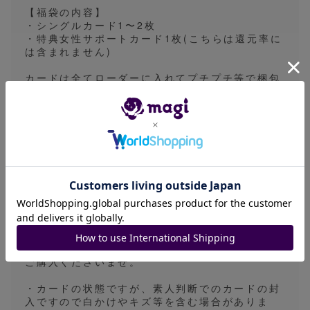
【福袋の内容】
・シングルカード1〜2枚
・特典女性サポートカード1枚(こちらは還元率に
は含まれません)
カードは全てローダーに入れてプチプチ等で梱包
して安全に発送致します！
カードラッシュ様の販売サイトを参考に作成させ
ていただいております。
作成日：1月1日
⚠️注意事項⚠️
・商品の性質上、発送後はこちらの過失以外では
キャンセルができません。
ご購入前にご確認いただきご購入をよろしくお願
いいたします！
また、宝くじなどと同じで当たりを引ける時と引
けない時がありますので、ご納得いただいた上で
ご購入くださいませ。
・カードの状態ですが、素人判断でのカードの封
入ですので白かけやキズ等を含む場合がありま