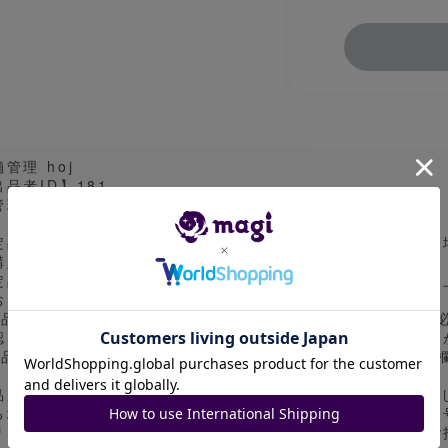
管理 hoj
出品者ID】181
理番号】ITIK1QC6VB7S
定品については白欠けや汚れ、ケースの傷等が見受けられる
購入した段階で同意したものといたします。
定品につきましては細かい状態に関するご質問を商品の性質
おります。
商品の状態及び取引に関してご不明な点がございましたら、
認をお願いします。ご購入後の質問にはご対応しかねる場合
商品状態について、より詳細な画像をお求めの際はコメント
品がPSAやBGSの場合、magiアプリのカタログ画像を使
る場合があります。画像表面の一枚の出品時は実物の鑑定番号
リミなどのバージョン違いとなる場合があります。細かなご