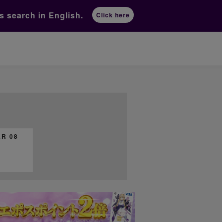
ts
search in English.
Click here
R 08