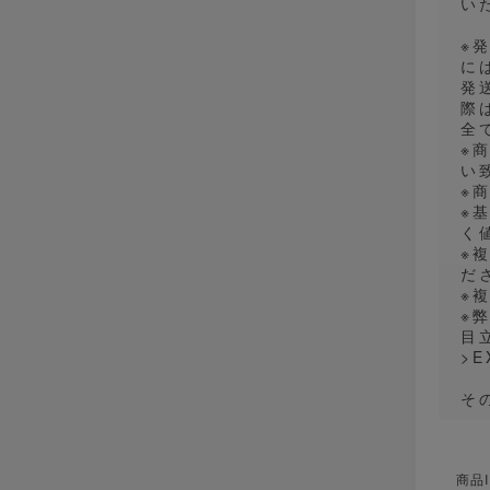
い
※
に
発
際
全
※
い
※
※
く
※
だ
※
※
目
>E
そ
商品I