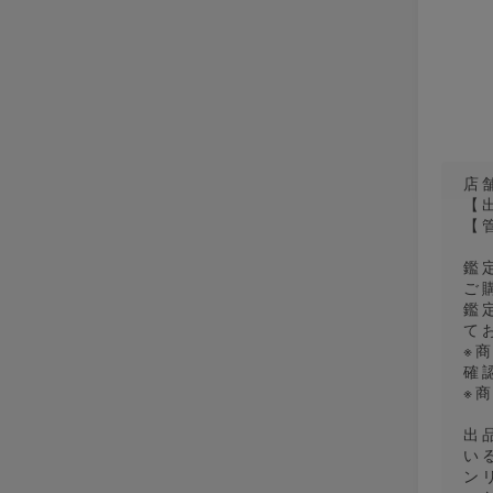
店舗
【
【管
鑑
ご
鑑
て
※
確
※
出
い
ン