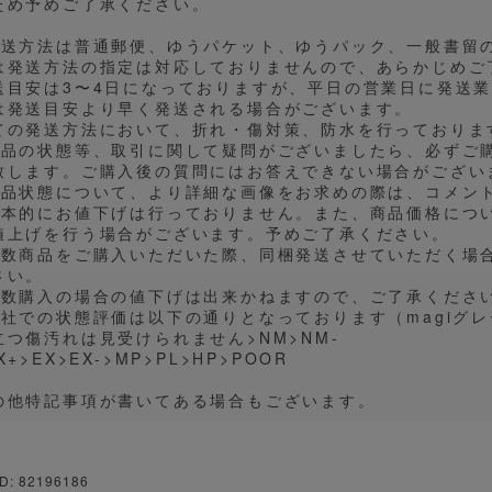
ため予めご了承ください。
発送方法は普通郵便、ゆうパケット、ゆうパック、一般書留
は発送方法の指定は対応しておりませんので、あらかじめご
送目安は3〜4日になっておりますが、平日の営業日に発送
は発送目安より早く発送される場合がございます。
ての発送方法において、折れ・傷対策、防水を行っておりま
商品の状態等、取引に関して疑問がございましたら、必ずご
致します。ご購入後の質問にはお答えできない場合がござい
商品状態について、より詳細な画像をお求めの際は、コメン
基本的にお値下げは行っておりません。また、商品価格につ
値上げを行う場合がございます。予めご了承ください。
複数商品をご購入いただいた際、同梱発送させていただく場
さい。
複数購入の場合の値下げは出来かねますので、ご了承くださ
弊社での状態評価は以下の通りとなっております（magiグ
立つ傷汚れは見受けられません>NM>NM-
X+>EX>EX->MP>PL>HP>POOR
の他特記事項が書いてある場合もございます。
D: 82196186