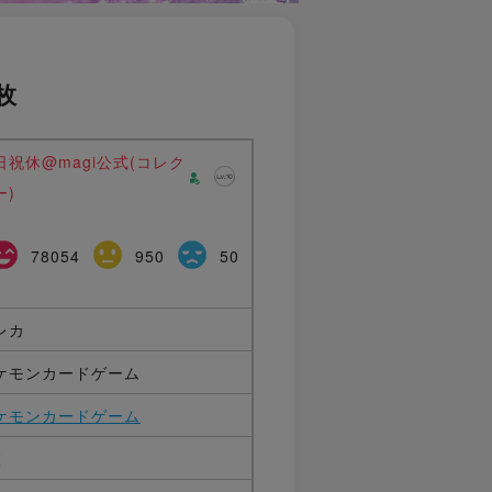
枚
日祝休@magi公式(コレク
ー)
78054
950
50
レカ
ケモンカードゲーム
ケモンカードゲーム
枚