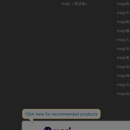
magi（英語版）
magi
magi
magi
magi
mag
mag
magi
magi
magi
mag
magi