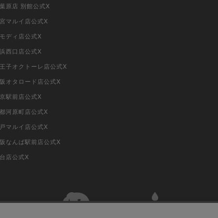
秋葉原店 別館公式X
大宮マルイ店公式X
柏モディ店公式X
横浜西口店公式X
i八王子オクトーレ店公式X
i大阪オタロード店公式X
東京駅前店公式X
京都河原町店公式X
神戸マルイ店公式X
i大阪なんば駅前店公式X
仙台店公式X