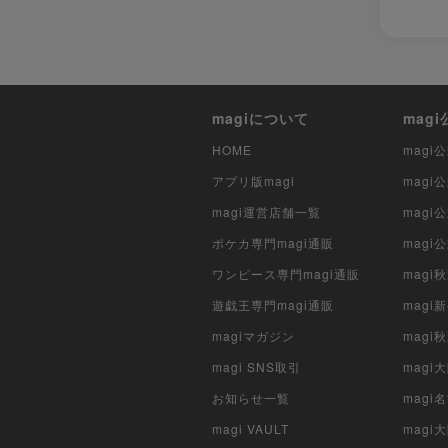
magiについて
mag
HOME
mag
アプリ版magi
mag
magi運営店舗一覧
magi
ポケカ専門magi通販
magi
ワンピース専門magi通販
magi
遊戯王専門magi通販
magi
magiマガジン
mag
magi SNS取引
mag
お知らせ一覧
magi
magi VAULT
magi