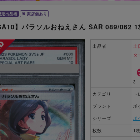
認定出品者
実店舗あり
SA10】パラソルおねえさん SAR 089/062 1
出品者
土
タ
3
カテゴリ
ト
ブランド
ポ
シリーズ
ポ
枚数
1