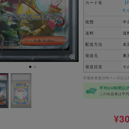
カード名
【
R 
状態
中
送料
送
配送方法
未
発送元
東
発送目安
そ
最終更新日時:1ヶ月以上
平均24時間以
この出品者は平均
¥3