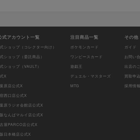
i公式アカウント一覧
注目商品一覧
その他
i公式ショップ（コレクター向け）
ポケモンカード
ガイド
i公式ショップ（委託商品）
ワンピースカード
お問い
公式ショップ（VAULT）
遊戯王
出店の
公式X
デュエル・マスターズ
買取申
秋葉原店公式X
MTG
採用情
新宿西口店公式X
i秋葉原ラジオ会館店公式X
i大阪なんばマルイ店公式X
名古屋PARCO店公式X
大阪日本橋店公式X