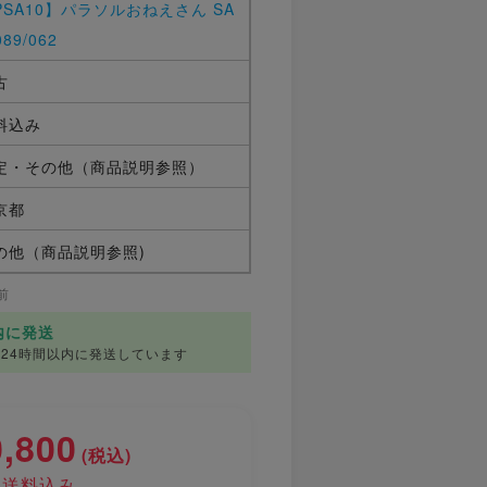
PSA10】パラソルおねえさん SA
089/062
古
料込み
定・その他（商品説明参照）
京都
の他（商品説明参照)
前
内に発送
24時間以内に発送しています
0,800
(税込)
送料込み