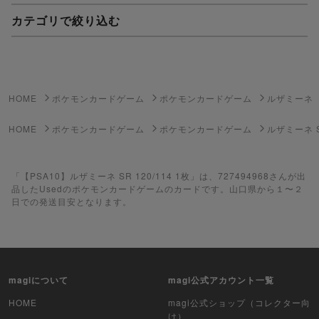
カテゴリで絞り込む
妖怪ウォッチTCG・妖怪メダル
ゲーム機・ゲームソフト
HOME
ポケモンカードゲーム
ポケモンカードゲーム
ルザミーネ
ポケモンカードゲーム
HOME
ポケモンカードゲーム
ポケモンカードゲーム
ルザミーネ 
遊戯王
「【PSA10】ルザミーネ SR 120/114 1枚」は、727494968さんが出
遊戯王ラッシュデュエル
品したUsedのポケモンカードゲームのカードです。山口県から１〜２
日での発送目安となります。
ポケカ（未開封BOX）
遊戯王（未開封BOX）
ポケカ（未開封パック）
magiについて
magi公式アカウント一覧
遊戯王（未開封パック）
HOME
magi公式ショップ（コレクター向
け）