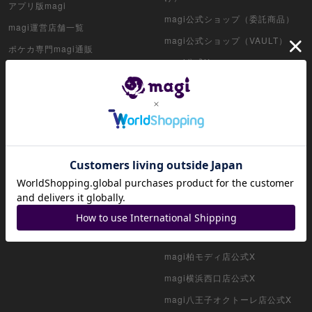
アプリ版magi
デュエル・マスターズ
magi公式ショップ（委託商品）
magi運営店舗一覧
magi公式ショップ（VAULT）
マジック：ザ・ギャザリング
ポケカ専門magi通販
magi公式X
ワンピース専門magi通販
ヴァイスシュヴァルツ
magi秋葉原店公式X
遊戯王専門magi通販
クリプトスペルズ
magi新宿西口店公式X
magiマガジン
magi秋葉原ラジオ会館店公式X
magi SNS取引
マイクリプトヒーローズ
magi大阪なんばマルイ店公式X
お知らせ一覧
遊戯王初期
magi名古屋PARCO店公式X
magi VAULT
magi大阪日本橋店公式X
デュエマクラシック
magi（英語版）
magi秋葉原店 別館公式X
旧枠デュエマ
magi大宮マルイ店公式X
magi柏モディ店公式X
デュエマ海外版
magi横浜西口店公式X
ポケモンカード旧裏
magi八王子オクトーレ店公式X