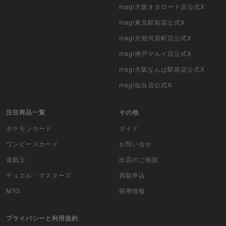
ポケモンカード海外版
magi大阪オタロード店公式X
magi東京駅前店公式X
遊戯王海外版
magi京都河原町店公式X
カードファイト!! ヴァンガード
magi神戸マルイ店公式X
magi大阪なんば駅前店公式X
バトルスピリッツ
magi仙台店公式X
WIXOSS
注目商品一覧
その他
WCCF
ポケモンカード
ガイド
ムシキング
ワンピースカード
お問い合せ
遊戯王
出店のご相談
ドラゴンボールヒーローズ
デュエル・マスターズ
買取申込
バディファイト
MTG
採用情報
Z/X（ゼクス）
プライバシーと利用規約